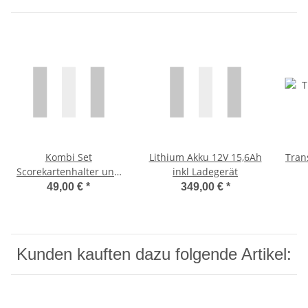
Kombi Set
Lithium Akku 12V 15,6Ah
Tran
Scorekartenhalter und
inkl Ladegerät
Regenschirmhalter
49,00 €
*
349,00 €
*
Kunden kauften dazu folgende Artikel: