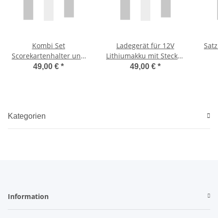
Kombi Set
Ladegerät für 12V
Satz
Scorekartenhalter und
Lithiumakku mit Stecker
Regenschirmhalter
rot/schwarz für Modell
49,00 €
*
49,00 €
*
concede oder AW 600
Kategorien
Information