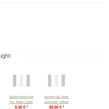
ught:
Batterietasche
Hinterrad links
für Akku 22Ah
concede, silber
9,00 €
*
49,00 €
*