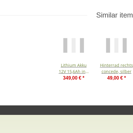
Trolley
Similar ite
Lithium Akku
Hinterrad rechts
12V 15,6Ah inkl
concede, silber
Ladegerät
349,00 €
*
49,00 €
*