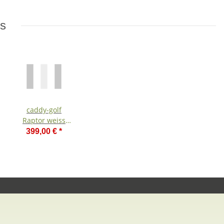
ms
caddy-golf
Raptor weiss
Elektro Golf
399,00 €
*
Trolley