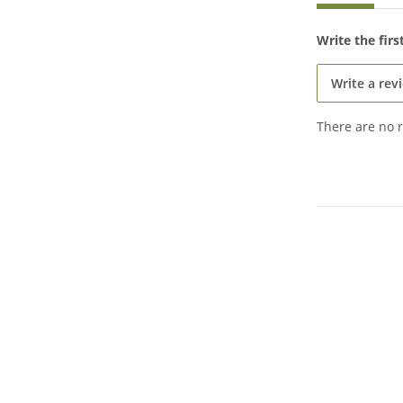
Write the fir
Write a rev
There are no r