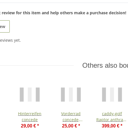
st review for this item and help others make a purchase decision!
iew
eviews yet.
Others also bo
Hinterreifen
Vorderrad
caddy-golf
concede
concede,
Raptor anthrazit
schwarz
Elektro Golf
29,00 €
*
25,00 €
*
399,00 €
*