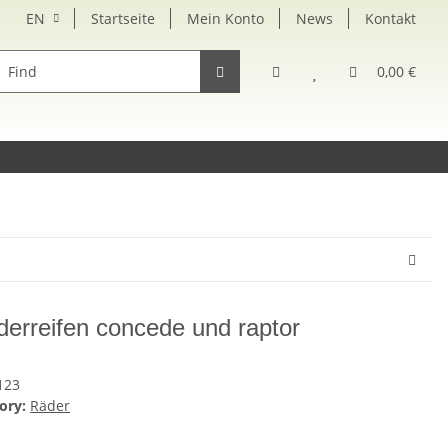
EN
Startseite
Mein Konto
News
Kontakt
rsatzteile
0,00 €
derreifen concede und raptor
123
ory:
Räder