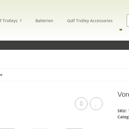
f Trolleys
Batterien
Golf Trolley Accessories
E
or
Vor
SKU:
Categ