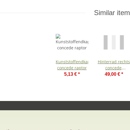
Regenschirmhalter
Similar ite
Kunststoffendkappe
Hinterrad rechts
concede raptor
concede,
schwarz
5,13 €
*
49,00 €
*