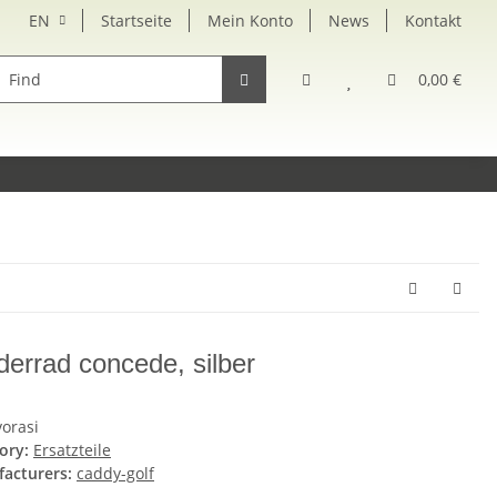
EN
Startseite
Mein Konto
News
Kontakt
rsatzteile
0,00 €
derrad concede, silber
vorasi
ory:
Ersatzteile
acturers:
caddy-golf