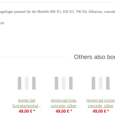
ugellager passend für die Modelle 600 X3, 650 X3, 700 X4, Albatross, concede
4cm
Others also bo
Kombi Set
Hinterrad links
Hinterrad rechts
Scorekartenhalter
concede, silber
concede, silber
und
49,00 €
*
49,00 €
*
49,00 €
*